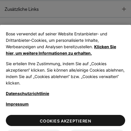
T
Zusätzliche Links
Bose verwendet auf seiner Website Erstanbieter- und
Bose Connect
Bose App
App
Drittanbieter-Cookies, um personalisierte Inhalte,
Werbeanzeigen und Analysen bereitzustellen.
Klicken Sie
hier, um weitere Informationen zu erhalten.
Sie erteilen Ihre Zustimmung, indem Sie auf „Cookies
akzeptieren“ klicken. Sie können alle/einige Cookies ablehnen,
indem Sie auf „Cookies ablehnen“ bzw. „Cookies verwalten“
|
Germany
German
klicken.
Datenschutzrichtlinie
Impressum
© Bose Corporation 2026
Legal
Datenschutzrichtlinie
Zugänglichkeit
Hinweis zu Cookies
COOKIES AKZEPTIEREN
Verkaufsbedingungen
Nutzungsbedingungen