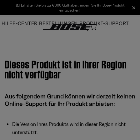
Skip
💶
Erhalten Sie bis zu €300 Guthaben, indem Sie Ihr Bose-Produkt
cl
eintauschen!
to
Main
HILFE-CENTER
BESTELLUNGEN
PRODUKT-SUPPORT
Dieses Produkt ist in Ihrer Region
nicht verfügbar
Aus folgendem Grund können wir derzeit keinen
Online-Support für Ihr Produkt anbieten:
Die Version Ihres Produkts wird in dieser Region nicht
unterstützt.