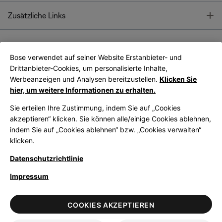
T
Zusätzliche Links
Bose verwendet auf seiner Website Erstanbieter- und
Bose Connect
Bose App
App
Drittanbieter-Cookies, um personalisierte Inhalte,
Werbeanzeigen und Analysen bereitzustellen.
Klicken Sie
hier, um weitere Informationen zu erhalten.
Sie erteilen Ihre Zustimmung, indem Sie auf „Cookies
akzeptieren“ klicken. Sie können alle/einige Cookies ablehnen,
indem Sie auf „Cookies ablehnen“ bzw. „Cookies verwalten“
|
Germany
German
klicken.
Datenschutzrichtlinie
Impressum
© Bose Corporation 2026
Legal
Datenschutzrichtlinie
Zugänglichkeit
Hinweis zu Cookies
COOKIES AKZEPTIEREN
Verkaufsbedingungen
Nutzungsbedingungen