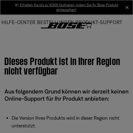
Skip
💶
Erhalten Sie bis zu €300 Guthaben, indem Sie Ihr Bose-Produkt
cl
eintauschen!
to
Main
HILFE-CENTER
BESTELLUNGEN
PRODUKT-SUPPORT
Dieses Produkt ist in Ihrer Region
nicht verfügbar
Aus folgendem Grund können wir derzeit keinen
Online-Support für Ihr Produkt anbieten:
Die Version Ihres Produkts wird in dieser Region nicht
unterstützt.