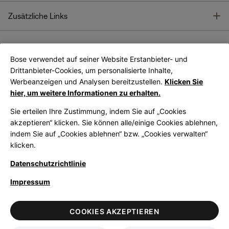
T
Zusätzliche Links
Bose verwendet auf seiner Website Erstanbieter- und
Bose Connect
Bose App
App
Drittanbieter-Cookies, um personalisierte Inhalte,
Werbeanzeigen und Analysen bereitzustellen.
Klicken Sie
hier, um weitere Informationen zu erhalten.
Sie erteilen Ihre Zustimmung, indem Sie auf „Cookies
akzeptieren“ klicken. Sie können alle/einige Cookies ablehnen,
indem Sie auf „Cookies ablehnen“ bzw. „Cookies verwalten“
|
Germany
German
klicken.
Datenschutzrichtlinie
Impressum
© Bose Corporation 2026
Legal
Datenschutzrichtlinie
Zugänglichkeit
Hinweis zu Cookies
COOKIES AKZEPTIEREN
Verkaufsbedingungen
Nutzungsbedingungen