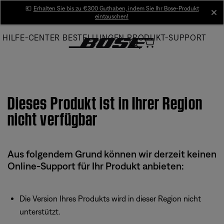
Skip
💶
Erhalten Sie bis zu €300 Guthaben, indem Sie Ihr Bose-Produkt
cl
eintauschen!
to
Main
HILFE-CENTER
BESTELLUNGEN
PRODUKT-SUPPORT
Dieses Produkt ist in Ihrer Region
nicht verfügbar
Aus folgendem Grund können wir derzeit keinen
Online-Support für Ihr Produkt anbieten:
Die Version Ihres Produkts wird in dieser Region nicht
unterstützt.