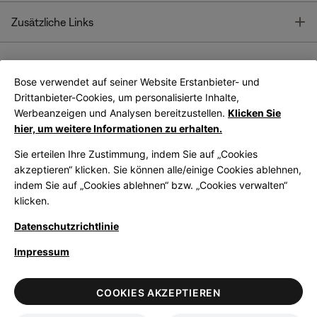
T
Zusätzliche Links
Bose verwendet auf seiner Website Erstanbieter- und
Bose Connect
Bose App
App
Drittanbieter-Cookies, um personalisierte Inhalte,
Werbeanzeigen und Analysen bereitzustellen.
Klicken Sie
hier, um weitere Informationen zu erhalten.
Sie erteilen Ihre Zustimmung, indem Sie auf „Cookies
akzeptieren“ klicken. Sie können alle/einige Cookies ablehnen,
indem Sie auf „Cookies ablehnen“ bzw. „Cookies verwalten“
|
Germany
German
klicken.
Datenschutzrichtlinie
Impressum
© Bose Corporation 2026
Legal
Datenschutzrichtlinie
Zugänglichkeit
Hinweis zu Cookies
COOKIES AKZEPTIEREN
Verkaufsbedingungen
Nutzungsbedingungen