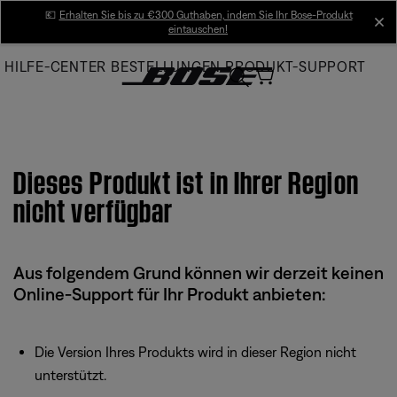
Skip
💶
Erhalten Sie bis zu €300 Guthaben, indem Sie Ihr Bose-Produkt
cl
eintauschen!
to
Main
HILFE-CENTER
BESTELLUNGEN
PRODUKT-SUPPORT
Dieses Produkt ist in Ihrer Region
nicht verfügbar
Aus folgendem Grund können wir derzeit keinen
Online-Support für Ihr Produkt anbieten:
Die Version Ihres Produkts wird in dieser Region nicht
unterstützt.