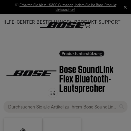
Skip
💶
Erhalten Sie bis zu €300 Guthaben, indem Sie Ihr Bose-Produkt
cl
eintauschen!
to
Main
HILFE-CENTER
BESTELLUNGEN
PRODUKT-SUPPORT
Produktunterstützung
Bose SoundLink
Flex Bluetooth-
Lautsprecher