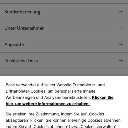
T
Kundenbetreuung
T
Unser Unternehmen
T
Angebote
T
Zusätzliche Links
Bose verwendet auf seiner Website Erstanbieter- und
Bose Connect
Bose App
App
Drittanbieter-Cookies, um personalisierte Inhalte,
Werbeanzeigen und Analysen bereitzustellen.
Klicken Sie
hier, um weitere Informationen zu erhalten.
Sie erteilen Ihre Zustimmung, indem Sie auf „Cookies
akzeptieren“ klicken. Sie können alle/einige Cookies ablehnen,
indem Sie auf „Cookies ablehnen“ bzw. „Cookies verwalten“