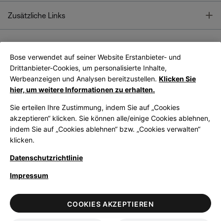
T
Zusätzliche Links
Bose verwendet auf seiner Website Erstanbieter- und
Bose Connect
Bose App
App
Drittanbieter-Cookies, um personalisierte Inhalte,
Werbeanzeigen und Analysen bereitzustellen.
Klicken Sie
hier, um weitere Informationen zu erhalten.
Sie erteilen Ihre Zustimmung, indem Sie auf „Cookies
akzeptieren“ klicken. Sie können alle/einige Cookies ablehnen,
indem Sie auf „Cookies ablehnen“ bzw. „Cookies verwalten“
|
Germany
German
klicken.
Datenschutzrichtlinie
Impressum
© Bose Corporation 2026
Legal
Datenschutzrichtlinie
Zugänglichkeit
Hinweis zu Cookies
COOKIES AKZEPTIEREN
Verkaufsbedingungen
Nutzungsbedingungen