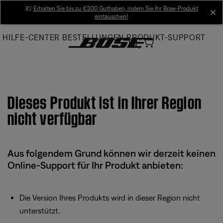
Skip
💶
Erhalten Sie bis zu €300 Guthaben, indem Sie Ihr Bose-Produkt
cl
eintauschen!
to
Main
HILFE-CENTER
BESTELLUNGEN
PRODUKT-SUPPORT
Dieses Produkt ist in Ihrer Region
nicht verfügbar
Aus folgendem Grund können wir derzeit keinen
Online-Support für Ihr Produkt anbieten:
Die Version Ihres Produkts wird in dieser Region nicht
unterstützt.