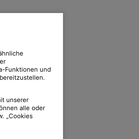
ähnliche
er
ia-Funktionen und
bereitzustellen.
it unserer
önnen alle oder
w. „Cookies