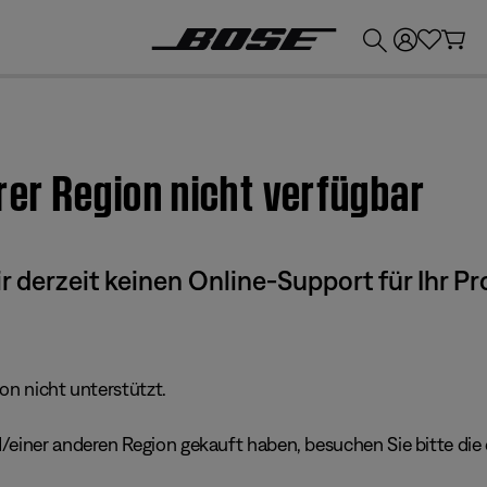
💶
Erhalten Sie bis zu €300 Guthaben, indem Sie Ihr Bose-Produkt eintauschen!
hrer Region nicht verfügbar
derzeit keinen Online-Support für Ihr Pr
ion nicht unterstützt.
einer anderen Region gekauft haben, besuchen Sie bitte die e