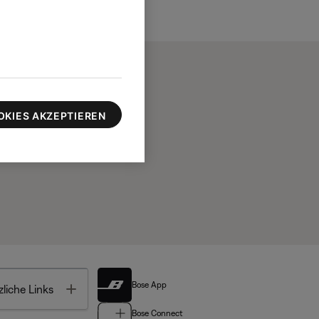
OKIES AKZEPTIEREN
Bose App
Toggle
liche Links
Bose Connect