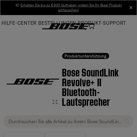
Skip
💶
Erhalten Sie bis zu €300 Guthaben, indem Sie Ihr Bose-Produkt
cl
eintauschen!
to
Main
HILFE-CENTER
BESTELLUNGEN
PRODUKT-SUPPORT
Produktunterstützung
Bose SoundLink
Revolve+ II
Bluetooth-
Lautsprecher