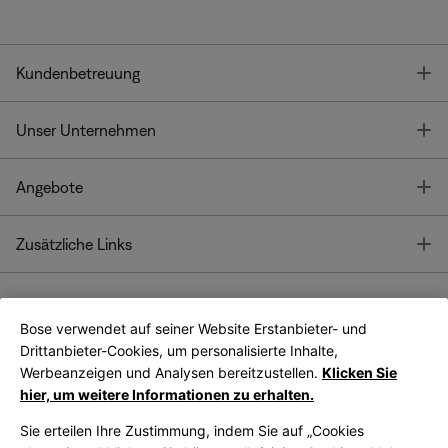
T
Kundenbetreuung
T
Unser Unternehmen
T
Angebote
T
Zusätzliche Links
Bose verwendet auf seiner Website Erstanbieter- und
Bose Connect
Bose App
App
Drittanbieter-Cookies, um personalisierte Inhalte,
Werbeanzeigen und Analysen bereitzustellen.
Klicken Sie
hier, um weitere Informationen zu erhalten.
Sie erteilen Ihre Zustimmung, indem Sie auf „Cookies