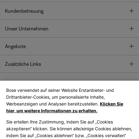
T
Kundenbetreuung
T
Unser Unternehmen
T
Angebote
T
Zusätzliche Links
Bose verwendet auf seiner Website Erstanbieter- und
Bose Connect
Bose App
App
Drittanbieter-Cookies, um personalisierte Inhalte,
Werbeanzeigen und Analysen bereitzustellen.
Klicken Sie
hier, um weitere Informationen zu erhalten.
Sie erteilen Ihre Zustimmung, indem Sie auf „Cookies
akzeptieren“ klicken. Sie können alle/einige Cookies ablehnen,
indem Sie auf „Cookies ablehnen“ bzw. „Cookies verwalten“