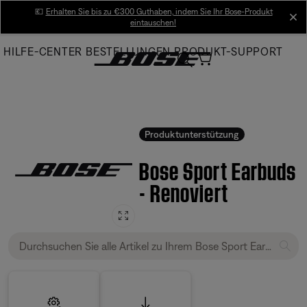
Skip
💶
Erhalten Sie bis zu €300 Guthaben, indem Sie Ihr Bose-Produkt
cl
eintauschen!
to
Main
HILFE-CENTER
BESTELLUNGEN
PRODUKT-SUPPORT
Produktunterstützung
Bose Sport Earbuds
- Renoviert