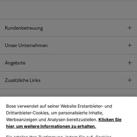
T
Kundenbetreuung
T
Unser Unternehmen
T
Angebote
T
Zusätzliche Links
Bose verwendet auf seiner Website Erstanbieter- und
Bose Connect
Bose App
App
Drittanbieter-Cookies, um personalisierte Inhalte,
Werbeanzeigen und Analysen bereitzustellen.
Klicken Sie
hier, um weitere Informationen zu erhalten.