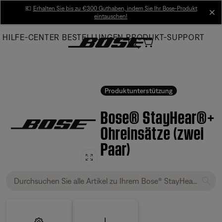
Skip
💶
Erhalten Sie bis zu €300 Guthaben, indem Sie Ihr Bose-Produkt
cl
eintauschen!
to
Main
HILFE-CENTER
BESTELLUNGEN
PRODUKT-SUPPORT
Produktunterstützung
Bose® StayHear®+
Ohreinsätze (zwei
Paar)