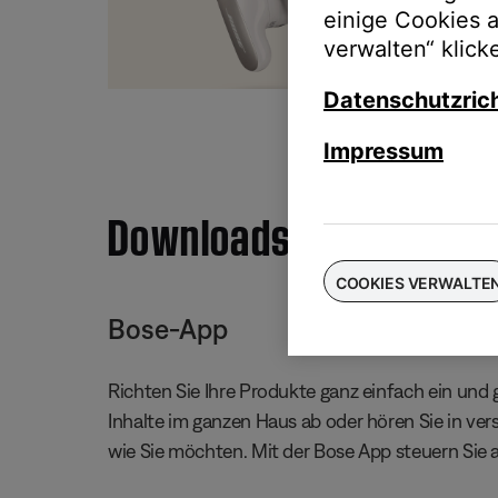
einige Cookies 
Taus
verwalten“ klick
für
Datenschutzrich
Impressum
Downloads
COOKIES VERWALTE
Bose-App
Richten Sie Ihre Produkte ganz einfach ein und g
Inhalte im ganzen Haus ab oder hören Sie in ve
wie Sie möchten. Mit der Bose App steuern Sie 