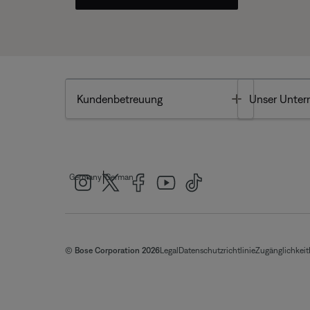
Toggle
Kundenbetreuung
Unser Unte
|
Germany
German
© Bose Corporation 2026
Legal
Datenschutzrichtlinie
Zugänglichkeit