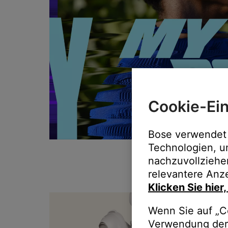
Cookie-Ein
Bose verwendet 
Technologien, u
nachzuvollziehe
relevantere Anze
Klicken Sie hier
T
Wenn Sie auf „Co
Verwendung der 