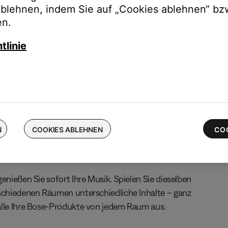
ablehnen, indem Sie auf „Cookies ablehnen“ bz
chen Sie Ihre kabellosen Bose-Ohrhörer ein und erhalten Sie bis 
en.
 die neuesten QuietComfort Ultra-Ohrhörer
tlinie
N
COOKIES ABLEHNEN
CO
enießen Sie sofort Ihre Musik. Spielen Sie dieselben
rschiedenen Räumen unterschiedliche Inhalte – ganz
alle Ihre Bose-Produkte von jedem Raum aus.