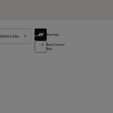
Bose App
Toggle
liche Links
Bose Connect
App