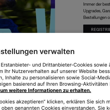
Immer der best
Upgrades, Gara
Bestellungen o
REGISTRI
stellungen verwalten
Erstanbieter- und Drittanbieter-Cookies sowie 
m Ihr Nutzerverhalten auf unserer Website bess
n, Inhalte zu personalisieren sowie Social-Med
igen basierend auf Ihren Browsing-Aktivitäten 
, um weitere Informationen zu erhalten.
auschen Sie gegen besseren K
okies akzeptieren“ klicken, erklären Sie sich m
oben genannten Cookies einverstanden. Sie k