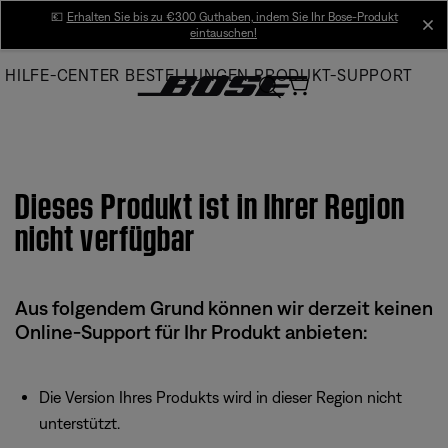
Skip
💶
Erhalten Sie bis zu €300 Guthaben, indem Sie Ihr Bose-Produkt
cl
eintauschen!
to
Main
HILFE-CENTER
BESTELLUNGEN
PRODUKT-SUPPORT
Dieses Produkt ist in Ihrer Region
nicht verfügbar
Aus folgendem Grund können wir derzeit keinen
Online-Support für Ihr Produkt anbieten:
Die Version Ihres Produkts wird in dieser Region nicht
unterstützt.