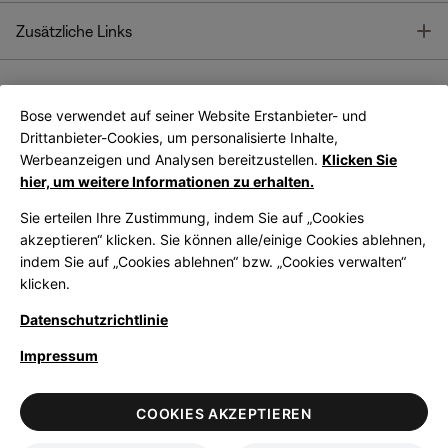
T
Zusätzliche Links
Bose verwendet auf seiner Website Erstanbieter- und
Bose Connect
Bose App
App
Drittanbieter-Cookies, um personalisierte Inhalte,
Werbeanzeigen und Analysen bereitzustellen.
Klicken Sie
hier, um weitere Informationen zu erhalten.
Sie erteilen Ihre Zustimmung, indem Sie auf „Cookies
akzeptieren“ klicken. Sie können alle/einige Cookies ablehnen,
indem Sie auf „Cookies ablehnen“ bzw. „Cookies verwalten“
|
Germany
German
klicken.
Datenschutzrichtlinie
Impressum
© Bose Corporation 2026
Legal
Datenschutzrichtlinie
Zugänglichkeit
Hinweis zu Cookies
COOKIES AKZEPTIEREN
Verkaufsbedingungen
Nutzungsbedingungen