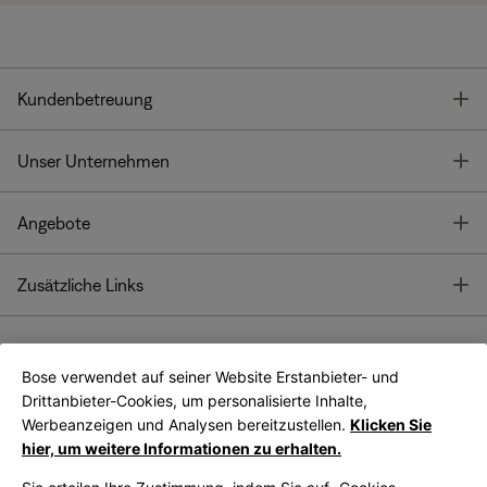
T
Kundenbetreuung
T
Unser Unternehmen
T
Angebote
T
Zusätzliche Links
Bose verwendet auf seiner Website Erstanbieter- und
Bose Connect
Bose App
App
Drittanbieter-Cookies, um personalisierte Inhalte,
Werbeanzeigen und Analysen bereitzustellen.
Klicken Sie
hier, um weitere Informationen zu erhalten.