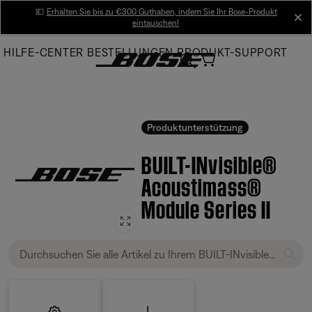
Skip
💶
Erhalten Sie bis zu €300 Guthaben, indem Sie Ihr Bose-Produkt
cl
eintauschen!
to
Main
HILFE-CENTER
BESTELLUNGEN
PRODUKT-SUPPORT
Produktunterstützung
BUILT-INvisible®
Acoustimass®
Module Series II