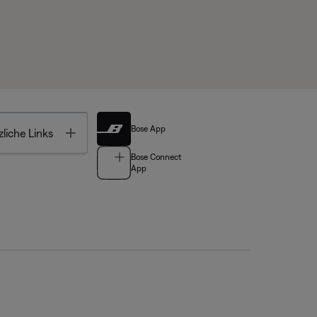
Bose App
Toggle
liche Links
Bose Connect
App