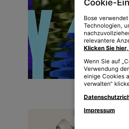
Cookie-Ein
Bose verwendet 
Technologien, u
nachzuvollziehe
relevantere Anze
Klicken Sie hier
Wenn Sie auf „Co
Verwendung der 
einige Cookies 
verwalten“ klick
Datenschutzrich
Impressum
T