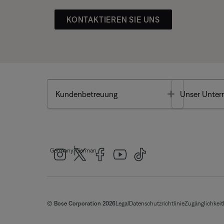
KONTAKTIEREN SIE UNS
Toggle
Kundenbetreuung
Unser Unte
|
Germany
German
© Bose Corporation 2026
Legal
Datenschutzrichtlinie
Zugänglichkeit