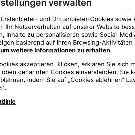
stellungen verwalten
Immer der best
Upgrades, Gara
Erstanbieter- und Drittanbieter-Cookies sowie 
Bestellungen o
m Ihr Nutzerverhalten auf unserer Website bess
n, Inhalte zu personalisieren sowie Social-Med
REGISTRI
igen basierend auf Ihren Browsing-Aktivitäten 
, um weitere Informationen zu erhalten.
okies akzeptieren“ klicken, erklären Sie sich m
oben genannten Cookies einverstanden. Sie k
ablehnen, indem Sie auf „Cookies ablehnen“ bz
en.
tlinie
auschen Sie gegen besseren K