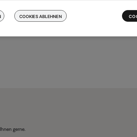
chen Sie Ihre kabellosen Bose-Ohrhörer ein und erhalten Sie bis 
 die neuesten QuietComfort Ultra-Ohrhörer
N
COOKIES ABLEHNEN
CO
Ihnen gerne.