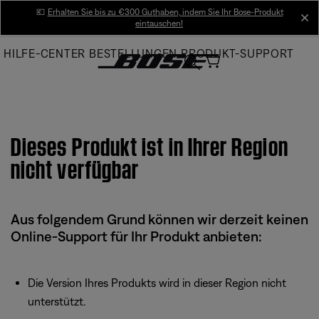
Skip
💶
Erhalten Sie bis zu €300 Guthaben, indem Sie Ihr Bose-Produkt
cl
eintauschen!
to
Main
HILFE-CENTER
BESTELLUNGEN
PRODUKT-SUPPORT
Dieses Produkt ist in Ihrer Region
nicht verfügbar
Aus folgendem Grund können wir derzeit keinen
Online-Support für Ihr Produkt anbieten:
Die Version Ihres Produkts wird in dieser Region nicht
unterstützt.