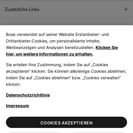
T
Zusätzliche Links
Bose verwendet auf seiner Website Erstanbieter- und
Bose Connect
Bose App
App
Drittanbieter-Cookies, um personalisierte Inhalte,
Werbeanzeigen und Analysen bereitzustellen.
Klicken Sie
hier, um weitere Informationen zu erhalten.
Sie erteilen Ihre Zustimmung, indem Sie auf „Cookies
akzeptieren“ klicken. Sie können alle/einige Cookies ablehnen,
indem Sie auf „Cookies ablehnen“ bzw. „Cookies verwalten“
|
Germany
German
klicken.
Datenschutzrichtlinie
Impressum
© Bose Corporation 2026
Legal
Datenschutzrichtlinie
Zugänglichkeit
Hinweis zu Cookies
COOKIES AKZEPTIEREN
Verkaufsbedingungen
Nutzungsbedingungen