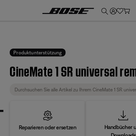
💶
Erhalten Sie bis zu €300 Guthaben, indem Sie Ihr Bose-Produkt eintauschen!
Produktunterstützung
CineMate 1 SR universal re
Handbücher 
Reparieren oder ersetzen
Downloads