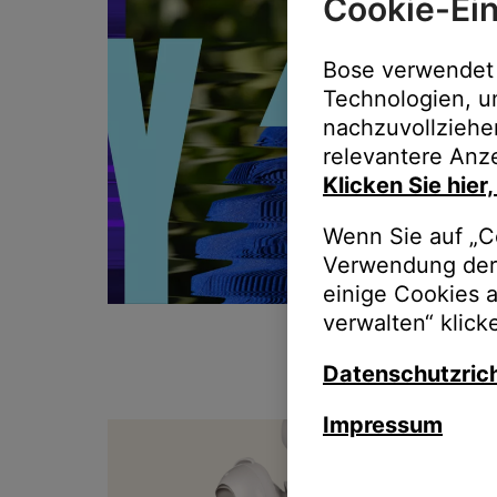
Cookie-Ein
Bose verwendet 
Technologien, u
nachzuvollziehe
relevantere Anze
Klicken Sie hier
Wenn Sie auf „Co
Verwendung der 
einige Cookies 
verwalten“ klick
Datenschutzrich
Impressum
T