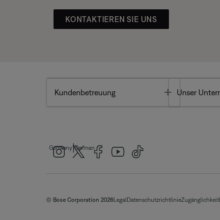
KONTAKTIEREN SIE UNS
Toggle
Kundenbetreuung
Unser Unte
|
Germany
German
© Bose Corporation 2026
Legal
Datenschutzrichtlinie
Zugänglichkeit