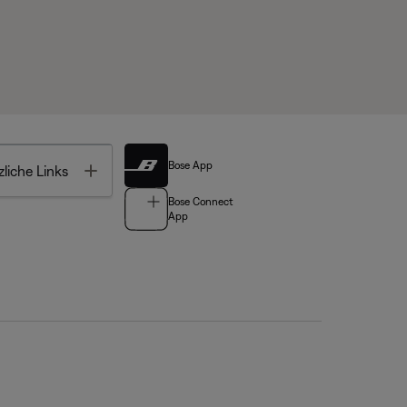
Bose App
Toggle
liche Links
Bose Connect
App