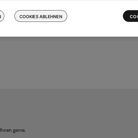
chen Sie Ihre kabellosen Bose-Ohrhörer ein und erhalten Sie bis 
 die neuesten QuietComfort Ultra-Ohrhörer
N
COOKIES ABLEHNEN
CO
Ihnen gerne.