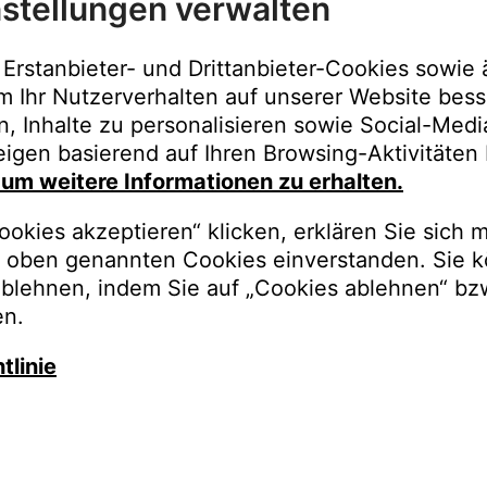
stellungen verwalten
Immer der best
Upgrades, Gara
Erstanbieter- und Drittanbieter-Cookies sowie 
Bestellungen o
m Ihr Nutzerverhalten auf unserer Website bess
n, Inhalte zu personalisieren sowie Social-Med
REGISTRI
igen basierend auf Ihren Browsing-Aktivitäten 
, um weitere Informationen zu erhalten.
okies akzeptieren“ klicken, erklären Sie sich m
oben genannten Cookies einverstanden. Sie k
ablehnen, indem Sie auf „Cookies ablehnen“ bz
en.
tlinie
auschen Sie gegen besseren K