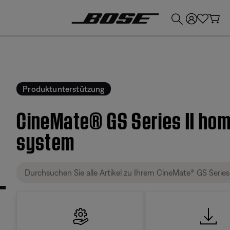
💶
Erhalten Sie bis zu €300 Guthaben, indem Sie Ihr Bose-Produkt eintauschen!
Produktunterstützung
CineMate® GS Series II hom
system