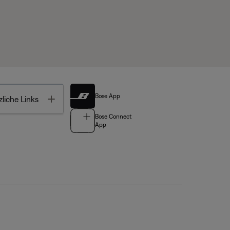
Bose App
Toggle
liche Links
Bose Connect
App