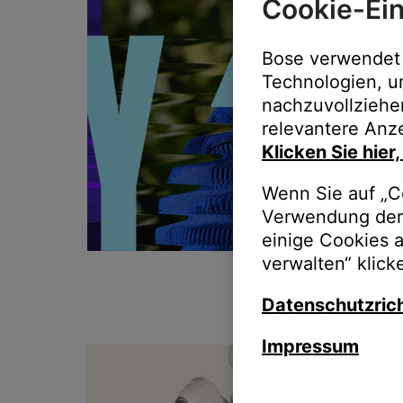
Cookie-Ein
Bose verwendet 
Technologien, u
nachzuvollziehe
relevantere Anze
Klicken Sie hier
Wenn Sie auf „Co
Verwendung der 
einige Cookies 
verwalten“ klick
Datenschutzrich
Impressum
T