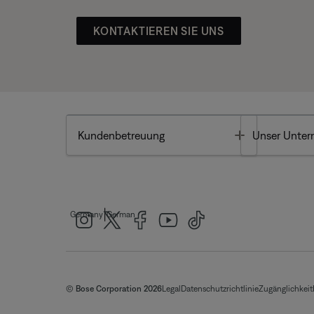
KONTAKTIEREN SIE UNS
Toggle
Kundenbetreuung
Unser Unte
|
Germany
German
© Bose Corporation 2026
Legal
Datenschutzrichtlinie
Zugänglichkeit