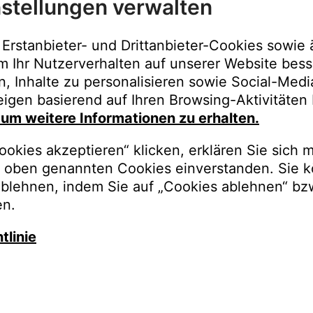
stellungen verwalten
Immer der best
Upgrades, Gara
Erstanbieter- und Drittanbieter-Cookies sowie 
Bestellungen o
m Ihr Nutzerverhalten auf unserer Website bess
n, Inhalte zu personalisieren sowie Social-Med
REGISTRI
igen basierend auf Ihren Browsing-Aktivitäten 
, um weitere Informationen zu erhalten.
okies akzeptieren“ klicken, erklären Sie sich m
oben genannten Cookies einverstanden. Sie k
ablehnen, indem Sie auf „Cookies ablehnen“ bz
en.
tlinie
auschen Sie gegen besseren K