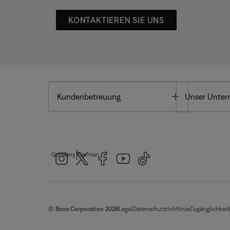
KONTAKTIEREN SIE UNS
Toggle
Kundenbetreuung
Unser Unte
|
Germany
German
© Bose Corporation 2026
Legal
Datenschutzrichtlinie
Zugänglichkeit