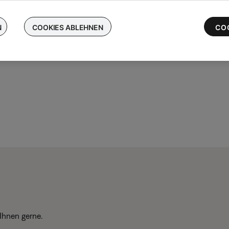
chen Sie Ihre kabellosen Bose-Ohrhörer ein und erhalten Sie bis 
 die neuesten QuietComfort Ultra-Ohrhörer
N
COOKIES ABLEHNEN
CO
Ihnen gerne.