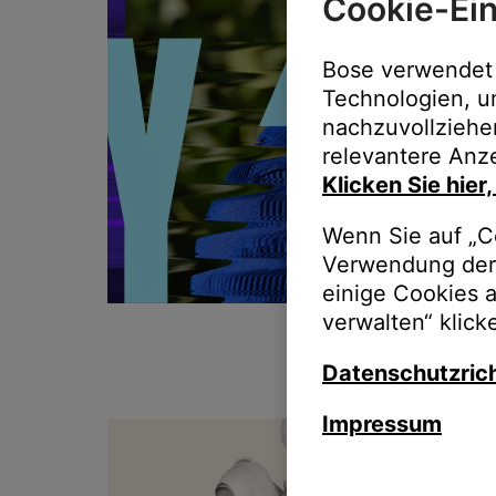
Cookie-Ein
Bose verwendet 
Technologien, u
nachzuvollziehe
relevantere Anze
Klicken Sie hier
Wenn Sie auf „Co
Verwendung der 
einige Cookies 
verwalten“ klick
Datenschutzrich
Impressum
T