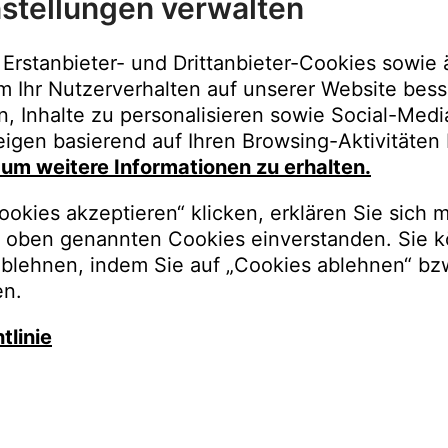
stellungen verwalten
Immer der best
Upgrades, Gara
Erstanbieter- und Drittanbieter-Cookies sowie 
Bestellungen o
m Ihr Nutzerverhalten auf unserer Website bess
n, Inhalte zu personalisieren sowie Social-Med
REGISTRI
igen basierend auf Ihren Browsing-Aktivitäten 
, um weitere Informationen zu erhalten.
okies akzeptieren“ klicken, erklären Sie sich m
oben genannten Cookies einverstanden. Sie k
ablehnen, indem Sie auf „Cookies ablehnen“ bz
en.
tlinie
auschen Sie gegen besseren K