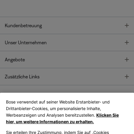
T
Kundenbetreuung
T
Unser Unternehmen
T
Angebote
T
Zusätzliche Links
Bose verwendet auf seiner Website Erstanbieter- und
Bose Connect
Bose App
App
Drittanbieter-Cookies, um personalisierte Inhalte,
Werbeanzeigen und Analysen bereitzustellen.
Klicken Sie
hier, um weitere Informationen zu erhalten.
Sie erteilen Ihre Zustimmung, indem Sie auf „Cookies