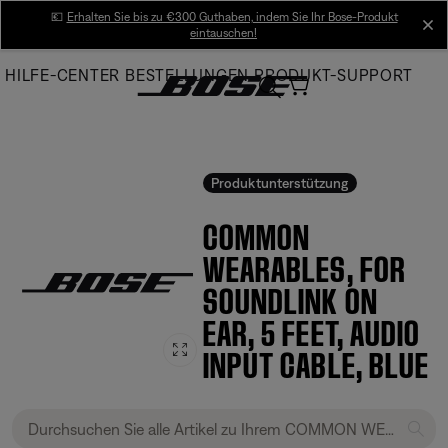
Skip
💶
Erhalten Sie bis zu €300 Guthaben, indem Sie Ihr Bose-Produkt
cl
eintauschen!
to
Main
HILFE-CENTER
BESTELLUNGEN
PRODUKT-SUPPORT
Produktunterstützung
COMMON
WEARABLES, FOR
SOUNDLINK ON
EAR, 5 FEET, AUDIO
INPUT CABLE, BLUE