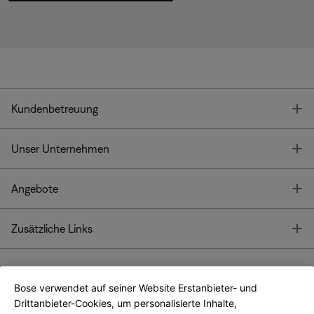
T
Kundenbetreuung
T
Unser Unternehmen
T
Angebote
T
Zusätzliche Links
Bose verwendet auf seiner Website Erstanbieter- und
Bose Connect
Bose App
App
Drittanbieter-Cookies, um personalisierte Inhalte,