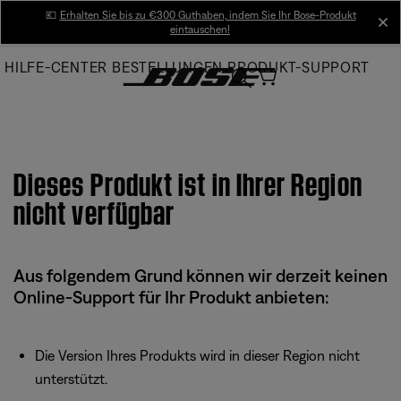
Skip
💶
Erhalten Sie bis zu €300 Guthaben, indem Sie Ihr Bose-Produkt
cl
eintauschen!
to
Main
HILFE-CENTER
BESTELLUNGEN
PRODUKT-SUPPORT
Dieses Produkt ist in Ihrer Region
nicht verfügbar
Aus folgendem Grund können wir derzeit keinen
Online-Support für Ihr Produkt anbieten:
Die Version Ihres Produkts wird in dieser Region nicht
unterstützt.