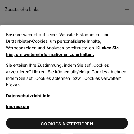
T
Zusätzliche Links
Bose verwendet auf seiner Website Erstanbieter- und
Bose Connect
Bose App
App
Drittanbieter-Cookies, um personalisierte Inhalte,
Werbeanzeigen und Analysen bereitzustellen.
Klicken Sie
hier, um weitere Informationen zu erhalten.
Sie erteilen Ihre Zustimmung, indem Sie auf „Cookies
akzeptieren“ klicken. Sie können alle/einige Cookies ablehnen,
indem Sie auf „Cookies ablehnen“ bzw. „Cookies verwalten“
|
Germany
German
klicken.
Datenschutzrichtlinie
Impressum
© Bose Corporation 2026
Legal
Datenschutzrichtlinie
Zugänglichkeit
Hinweis zu Cookies
COOKIES AKZEPTIEREN
Verkaufsbedingungen
Nutzungsbedingungen