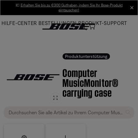
Skip
💶
Erhalten Sie bis zu €300 Guthaben, indem Sie Ihr Bose-Produkt
cl
eintauschen!
to
Main
HILFE-CENTER
BESTELLUNGEN
PRODUKT-SUPPORT
Produktunterstützung
Computer
MusicMonitor®
carrying case