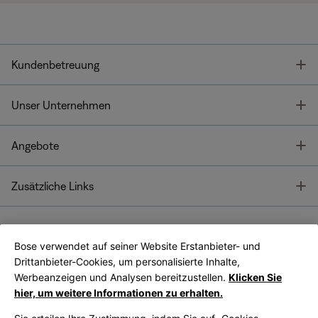
T
Kundenbetreuung
T
Unser Unternehmen
T
Angebote
T
Zusätzliche Links
Bose verwendet auf seiner Website Erstanbieter- und
Bose Connect
Bose App
App
Drittanbieter-Cookies, um personalisierte Inhalte,
Werbeanzeigen und Analysen bereitzustellen.
Klicken Sie
hier, um weitere Informationen zu erhalten.