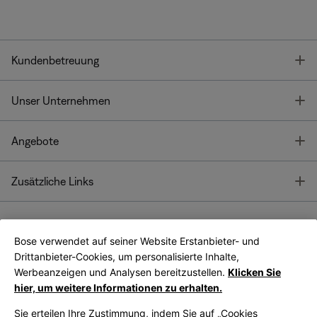
T
Kundenbetreuung
T
Unser Unternehmen
T
Angebote
T
Zusätzliche Links
Bose verwendet auf seiner Website Erstanbieter- und
Bose Connect
Bose App
App
Drittanbieter-Cookies, um personalisierte Inhalte,
Werbeanzeigen und Analysen bereitzustellen.
Klicken Sie
hier, um weitere Informationen zu erhalten.
Sie erteilen Ihre Zustimmung, indem Sie auf „Cookies