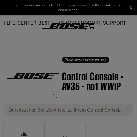
Skip
💶
Erhalten Sie bis zu €300 Guthaben, indem Sie Ihr Bose-Produkt
cl
eintauschen!
to
Main
HILFE-CENTER
BESTELLUNGEN
PRODUKT-SUPPORT
Produktunterstützung
Control Console -
AV35 - not WWiP