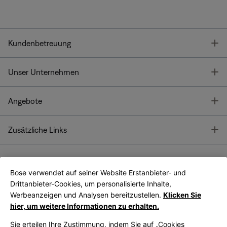
T
Kundenbetreuung
T
Unser Unternehmen
T
Angebote
T
Zusätzliche Links
Bose verwendet auf seiner Website Erstanbieter- und
Bose Connect
Bose App
App
Drittanbieter-Cookies, um personalisierte Inhalte,
Werbeanzeigen und Analysen bereitzustellen.
Klicken Sie
hier, um weitere Informationen zu erhalten.
Sie erteilen Ihre Zustimmung, indem Sie auf „Cookies