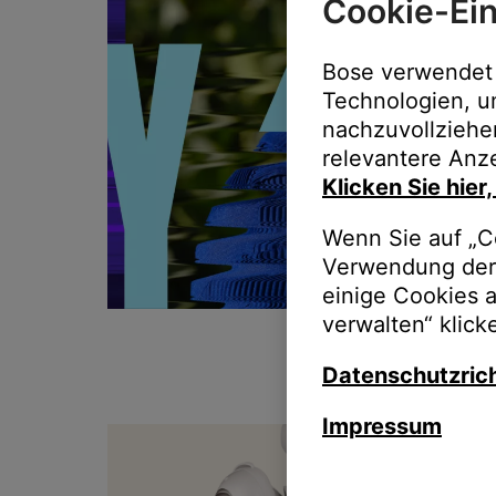
Cookie-Ein
Bose verwendet 
Technologien, u
nachzuvollziehe
relevantere Anze
Klicken Sie hier
Wenn Sie auf „Co
Verwendung der 
einige Cookies 
verwalten“ klick
Datenschutzrich
Impressum
T