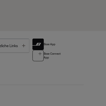
Bose App
Toggle
liche Links
Bose Connect
App