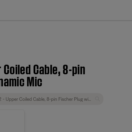
cl
 Coiled Cable, 8-pin
ynamic Mic