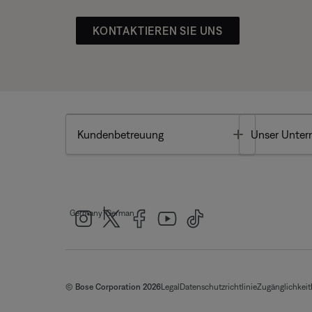
KONTAKTIEREN SIE UNS
Toggle
Kundenbetreuung
Unser Unte
|
Germany
German
© Bose Corporation 2026
Legal
Datenschutzrichtlinie
Zugänglichkeit