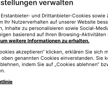
stellungen verwalten
Immer der best
Upgrades, Gara
Erstanbieter- und Drittanbieter-Cookies sowie 
Bestellungen o
m Ihr Nutzerverhalten auf unserer Website bess
n, Inhalte zu personalisieren sowie Social-Med
REGISTRI
igen basierend auf Ihren Browsing-Aktivitäten 
, um weitere Informationen zu erhalten.
okies akzeptieren“ klicken, erklären Sie sich m
oben genannten Cookies einverstanden. Sie k
ablehnen, indem Sie auf „Cookies ablehnen“ bz
en.
tlinie
auschen Sie gegen besseren K