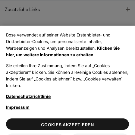
T
Zusätzliche Links
Bose verwendet auf seiner Website Erstanbieter- und
Bose Connect
Bose App
App
Drittanbieter-Cookies, um personalisierte Inhalte,
Werbeanzeigen und Analysen bereitzustellen.
Klicken Sie
hier, um weitere Informationen zu erhalten.
Sie erteilen Ihre Zustimmung, indem Sie auf „Cookies
akzeptieren“ klicken. Sie können alle/einige Cookies ablehnen,
indem Sie auf „Cookies ablehnen“ bzw. „Cookies verwalten“
|
Germany
German
klicken.
Datenschutzrichtlinie
Impressum
© Bose Corporation 2026
Legal
Datenschutzrichtlinie
Zugänglichkeit
Hinweis zu Cookies
COOKIES AKZEPTIEREN
Verkaufsbedingungen
Nutzungsbedingungen