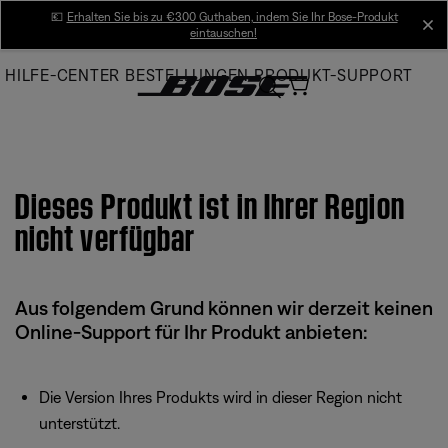
Skip
💶
Erhalten Sie bis zu €300 Guthaben, indem Sie Ihr Bose-Produkt
cl
eintauschen!
to
Main
HILFE-CENTER
BESTELLUNGEN
PRODUKT-SUPPORT
Dieses Produkt ist in Ihrer Region
nicht verfügbar
Aus folgendem Grund können wir derzeit keinen
Online-Support für Ihr Produkt anbieten:
Die Version Ihres Produkts wird in dieser Region nicht
unterstützt.