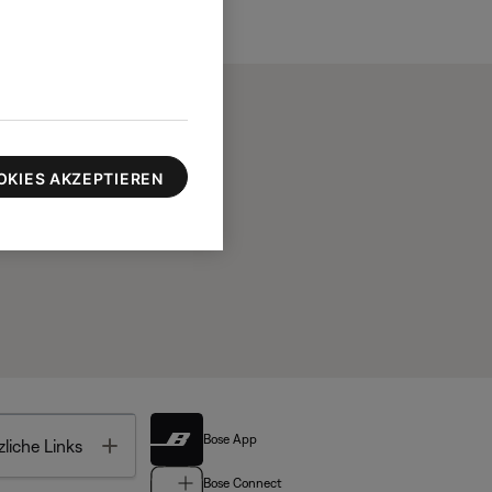
OKIES AKZEPTIEREN
Bose App
Toggle
liche Links
Bose Connect