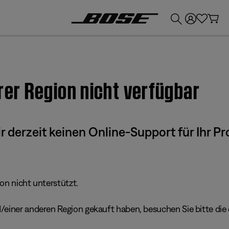
💶
Erhalten Sie bis zu €300 Guthaben, indem Sie Ihr Bose-Produkt eintauschen!
hrer Region nicht verfügbar
derzeit keinen Online-Support für Ihr Pr
ion nicht unterstützt.
einer anderen Region gekauft haben, besuchen Sie bitte die e