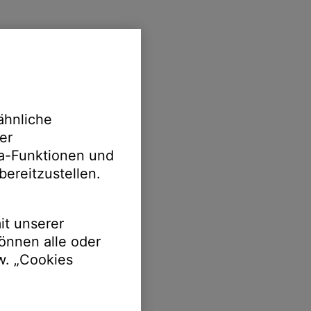
ähnliche
er
ia-Funktionen und
bereitzustellen.
it unserer
önnen alle oder
w. „Cookies