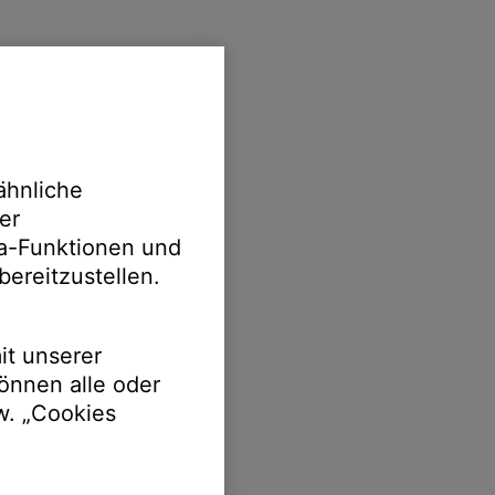
ähnliche
er
ia-Funktionen und
bereitzustellen.
it unserer
önnen alle oder
w. „Cookies