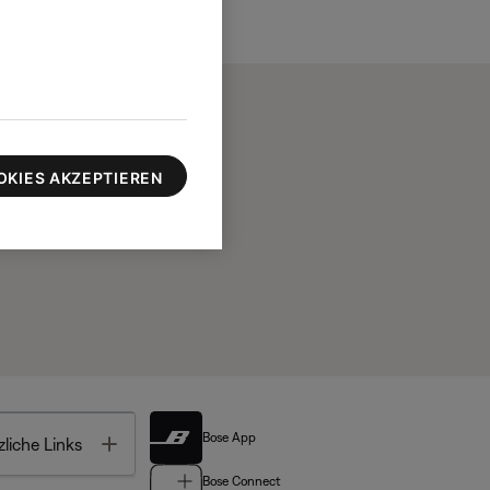
OKIES AKZEPTIEREN
Bose App
Toggle
liche Links
Bose Connect