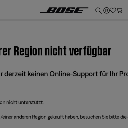
💶
Erhalten Sie bis zu €300 Guthaben, indem Sie Ihr Bose-Produkt eintauschen!
hrer Region nicht verfügbar
derzeit keinen Online-Support für Ihr Pr
ion nicht unterstützt.
einer anderen Region gekauft haben, besuchen Sie bitte die e