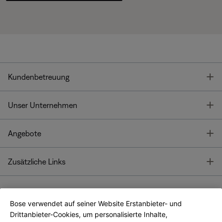
T
Kundenbetreuung
T
Unser Unternehmen
T
Angebote
T
Zusätzliche Links
Bose verwendet auf seiner Website Erstanbieter- und
Bose Connect
Bose App
App
Drittanbieter-Cookies, um personalisierte Inhalte,