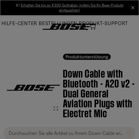
Skip
💶
Erhalten Sie bis zu €300 Guthaben, indem Sie Ihr Bose-Produkt
cl
eintauschen!
to
Main
HILFE-CENTER
BESTELLUNGEN
PRODUKT-SUPPORT
Produktunterstützung
Down Cable with
Bluetooth - A20 v2 -
Dual General
Aviation Plugs with
Electret Mic