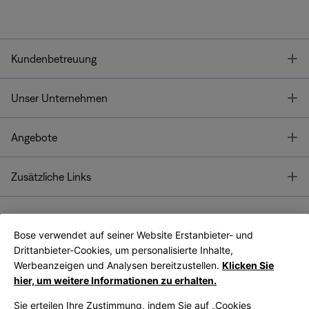
T
Kundenbetreuung
T
Unser Unternehmen
T
Angebote
T
Zusätzliche Links
Bose verwendet auf seiner Website Erstanbieter- und
Bose Connect
Bose App
App
Drittanbieter-Cookies, um personalisierte Inhalte,
Werbeanzeigen und Analysen bereitzustellen.
Klicken Sie
hier, um weitere Informationen zu erhalten.
Sie erteilen Ihre Zustimmung, indem Sie auf „Cookies