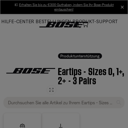
Skip
💶
Erhalten Sie bis zu €300 Guthaben, indem Sie Ihr Bose-Produkt
cl
eintauschen!
to
Main
HILFE-CENTER
BESTELLUNGEN
PRODUKT-SUPPORT
Produktunterstützung
Eartips - Sizes 0, 1+,
2+ - 3 Pairs