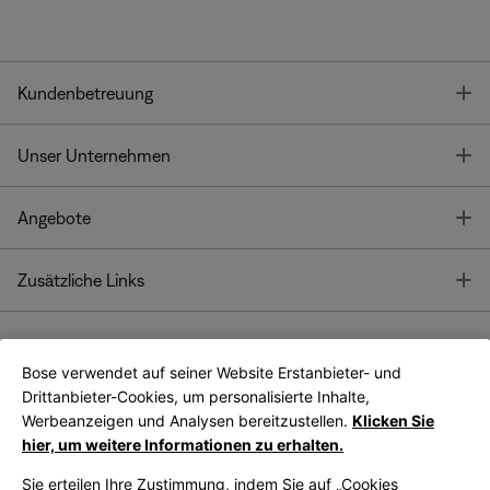
T
Kundenbetreuung
T
Unser Unternehmen
T
Angebote
T
Zusätzliche Links
Bose verwendet auf seiner Website Erstanbieter- und
Bose Connect
Bose App
App
Drittanbieter-Cookies, um personalisierte Inhalte,
Werbeanzeigen und Analysen bereitzustellen.
Klicken Sie
hier, um weitere Informationen zu erhalten.
Sie erteilen Ihre Zustimmung, indem Sie auf „Cookies