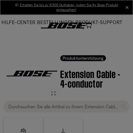
Skip
💶
Erhalten Sie bis zu €300 Guthaben, indem Sie Ihr Bose-Produkt
cl
eintauschen!
to
Main
HILFE-CENTER
BESTELLUNGEN
PRODUKT-SUPPORT
Produktunterstützung
Extension Cable -
4-conductor