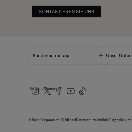
KONTAKTIEREN SIE UNS
Toggle
Kundenbetreuung
Unser Unte
|
Germany
German
© Bose Corporation 2026
Legal
Datenschutzrichtlinie
Zugänglichkeit