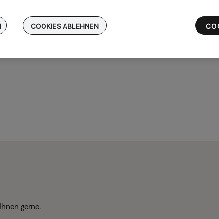
chen Sie Ihre kabellosen Bose-Ohrhörer ein und erhalten Sie bis 
 die neuesten QuietComfort Ultra-Ohrhörer
N
COOKIES ABLEHNEN
CO
Ihnen gerne.