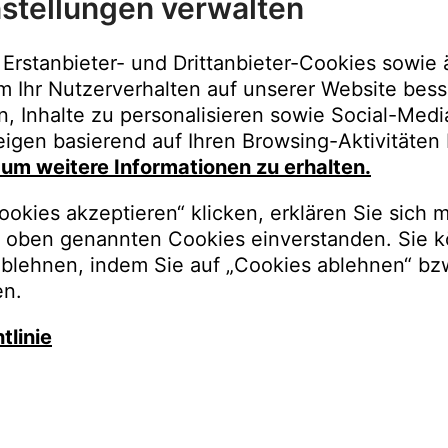
stellungen verwalten
Immer der best
Upgrades, Gara
Erstanbieter- und Drittanbieter-Cookies sowie 
Bestellungen o
m Ihr Nutzerverhalten auf unserer Website bess
n, Inhalte zu personalisieren sowie Social-Med
REGISTRI
igen basierend auf Ihren Browsing-Aktivitäten 
, um weitere Informationen zu erhalten.
okies akzeptieren“ klicken, erklären Sie sich m
oben genannten Cookies einverstanden. Sie k
ablehnen, indem Sie auf „Cookies ablehnen“ bz
en.
tlinie
auschen Sie gegen besseren K