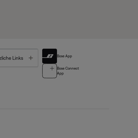
Bose App
Toggle
liche Links
Bose Connect
App