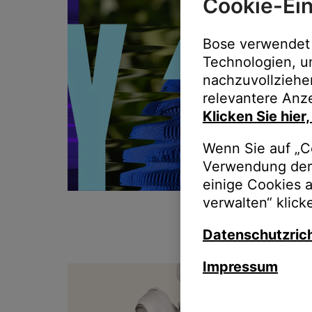
Cookie-Ein
Bose verwendet 
Technologien, u
nachzuvollziehe
relevantere Anze
Klicken Sie hier
Wenn Sie auf „Co
Verwendung der 
einige Cookies 
verwalten“ klick
Datenschutzrich
Impressum
T