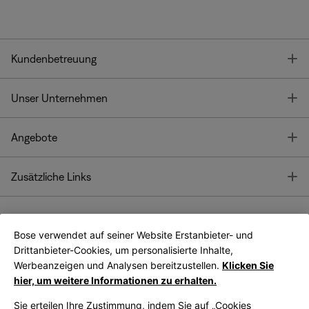
T
Kundenbetreuung
T
Unser Unternehmen
T
Angebote
T
Zusätzliche Links
Bose verwendet auf seiner Website Erstanbieter- und
Bose Connect
Bose App
App
Drittanbieter-Cookies, um personalisierte Inhalte,
Werbeanzeigen und Analysen bereitzustellen.
Klicken Sie
hier, um weitere Informationen zu erhalten.
Sie erteilen Ihre Zustimmung, indem Sie auf „Cookies