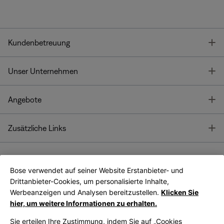
T
Kundenbetreuung
T
Unser Unternehmen
T
Angebote
T
Zusätzliche Links
Bose verwendet auf seiner Website Erstanbieter- und
Bose Connect
Bose App
App
Drittanbieter-Cookies, um personalisierte Inhalte,
Werbeanzeigen und Analysen bereitzustellen.
Klicken Sie
hier, um weitere Informationen zu erhalten.
Sie erteilen Ihre Zustimmung, indem Sie auf „Cookies