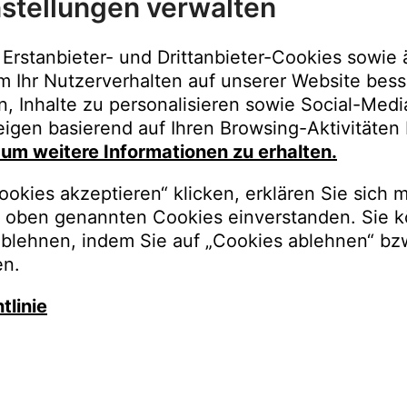
stellungen verwalten
Immer der best
Upgrades, Gara
Erstanbieter- und Drittanbieter-Cookies sowie 
Bestellungen o
m Ihr Nutzerverhalten auf unserer Website bess
n, Inhalte zu personalisieren sowie Social-Med
REGISTRI
igen basierend auf Ihren Browsing-Aktivitäten 
, um weitere Informationen zu erhalten.
okies akzeptieren“ klicken, erklären Sie sich m
oben genannten Cookies einverstanden. Sie k
ablehnen, indem Sie auf „Cookies ablehnen“ bz
en.
tlinie
auschen Sie gegen besseren K