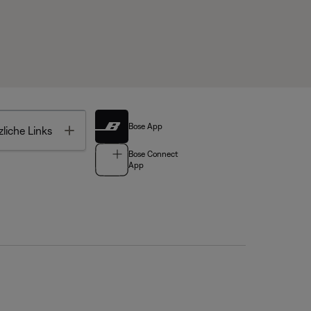
Bose App
Toggle
liche Links
Bose Connect
App