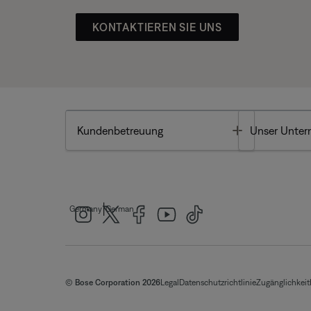
KONTAKTIEREN SIE UNS
Toggle
Kundenbetreuung
Unser Unte
|
Germany
German
© Bose Corporation 2026
Legal
Datenschutzrichtlinie
Zugänglichkeit