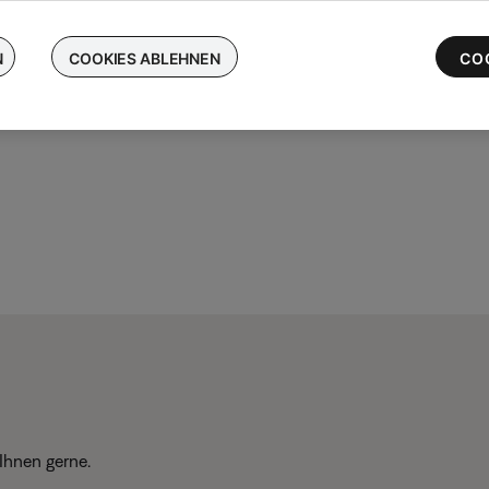
chen Sie Ihre kabellosen Bose-Ohrhörer ein und erhalten Sie bis 
 die neuesten QuietComfort Ultra-Ohrhörer
N
COOKIES ABLEHNEN
CO
Ihnen gerne.