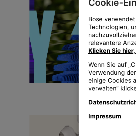
Cookie-Ein
Bose verwendet 
Technologien, u
nachzuvollziehe
relevantere Anze
Klicken Sie hier
Wenn Sie auf „Co
Verwendung der 
einige Cookies 
verwalten“ klick
Datenschutzrich
Impressum
T