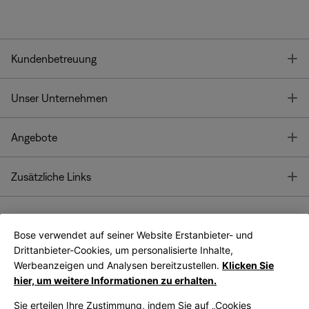
T
Kundenbetreuung
T
Unser Unternehmen
T
Angebote
T
Zusätzliche Links
Bose verwendet auf seiner Website Erstanbieter- und
Bose Connect
Bose App
App
Drittanbieter-Cookies, um personalisierte Inhalte,
Werbeanzeigen und Analysen bereitzustellen.
Klicken Sie
hier, um weitere Informationen zu erhalten.
Sie erteilen Ihre Zustimmung, indem Sie auf „Cookies