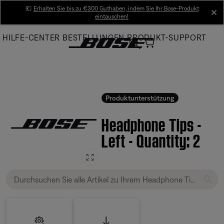
Skip
💶
Erhalten Sie bis zu €300 Guthaben, indem Sie Ihr Bose-Produkt
cl
eintauschen!
to
Main
HILFE-CENTER
BESTELLUNGEN
PRODUKT-SUPPORT
Produktunterstützung
Headphone Tips -
Left - Quantity: 2