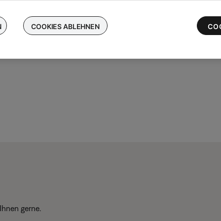
chen Sie Ihre kabellosen Bose-Ohrhörer ein und erhalten Sie bis 
 die neuesten QuietComfort Ultra-Ohrhörer
N
COOKIES ABLEHNEN
CO
Ihnen gerne.