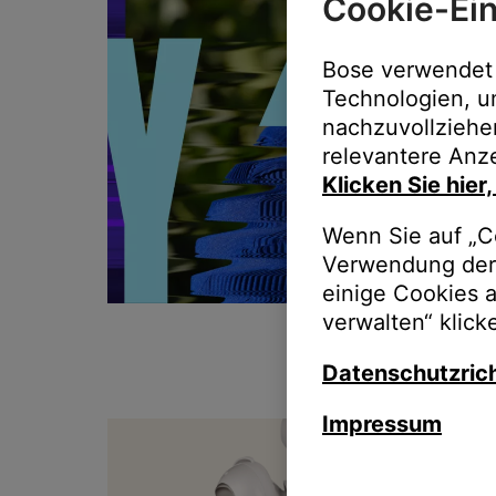
Cookie-Ein
Bose verwendet 
Technologien, u
nachzuvollziehe
relevantere Anze
Klicken Sie hier
Wenn Sie auf „Co
Verwendung der 
einige Cookies 
verwalten“ klick
Datenschutzrich
Impressum
T