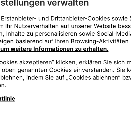
stellungen verwalten
Immer der best
Upgrades, Gara
Erstanbieter- und Drittanbieter-Cookies sowie 
Bestellungen o
m Ihr Nutzerverhalten auf unserer Website bess
n, Inhalte zu personalisieren sowie Social-Med
REGISTRI
igen basierend auf Ihren Browsing-Aktivitäten 
, um weitere Informationen zu erhalten.
okies akzeptieren“ klicken, erklären Sie sich m
oben genannten Cookies einverstanden. Sie k
ablehnen, indem Sie auf „Cookies ablehnen“ bz
en.
tlinie
auschen Sie gegen besseren K