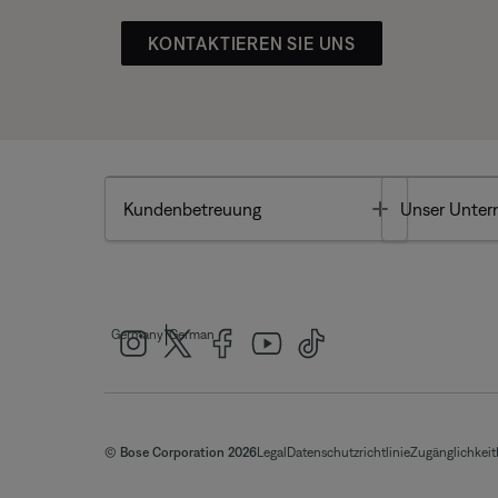
KONTAKTIEREN SIE UNS
Toggle
Kundenbetreuung
Unser Unte
|
Germany
German
© Bose Corporation 2026
Legal
Datenschutzrichtlinie
Zugänglichkeit