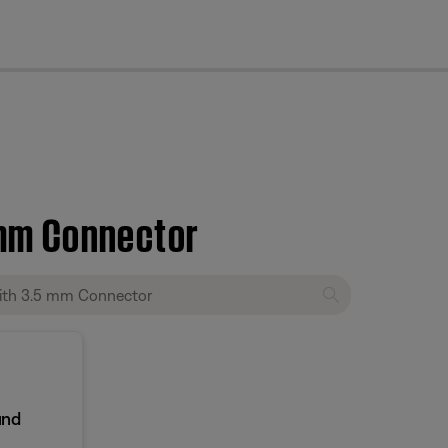
cl
mm Connector
und