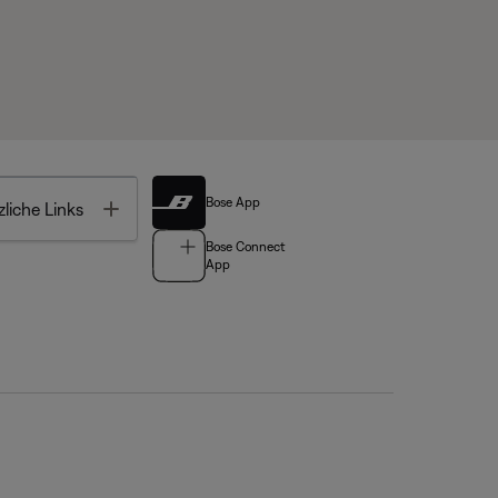
Bose App
Toggle
liche Links
Bose Connect
App