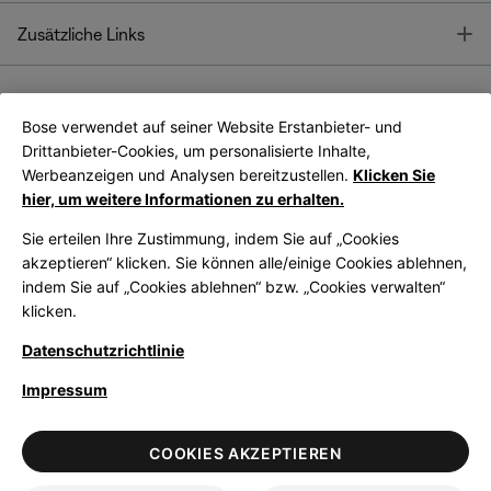
T
Zusätzliche Links
Bose verwendet auf seiner Website Erstanbieter- und
Bose Connect
Bose App
App
Drittanbieter-Cookies, um personalisierte Inhalte,
Werbeanzeigen und Analysen bereitzustellen.
Klicken Sie
hier, um weitere Informationen zu erhalten.
Sie erteilen Ihre Zustimmung, indem Sie auf „Cookies
akzeptieren“ klicken. Sie können alle/einige Cookies ablehnen,
indem Sie auf „Cookies ablehnen“ bzw. „Cookies verwalten“
|
Germany
German
klicken.
Datenschutzrichtlinie
Impressum
© Bose Corporation 2026
Legal
Datenschutzrichtlinie
Zugänglichkeit
Hinweis zu Cookies
COOKIES AKZEPTIEREN
Verkaufsbedingungen
Nutzungsbedingungen