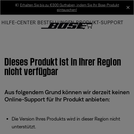
Skip
💶
Erhalten Sie bis zu €300 Guthaben, indem Sie Ihr Bose-Produkt
cl
eintauschen!
to
Main
HILFE-CENTER
BESTELLUNGEN
PRODUKT-SUPPORT
Dieses Produkt ist in Ihrer Region
nicht verfügbar
Aus folgendem Grund können wir derzeit keinen
Online-Support für Ihr Produkt anbieten:
Die Version Ihres Produkts wird in dieser Region nicht
unterstützt.