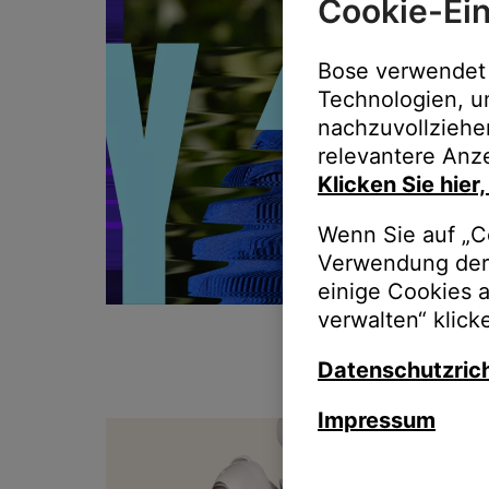
Cookie-Ein
Bose verwendet 
Technologien, u
nachzuvollziehe
relevantere Anze
Klicken Sie hier
Wenn Sie auf „Co
Verwendung der 
einige Cookies 
verwalten“ klick
Datenschutzrich
Impressum
T