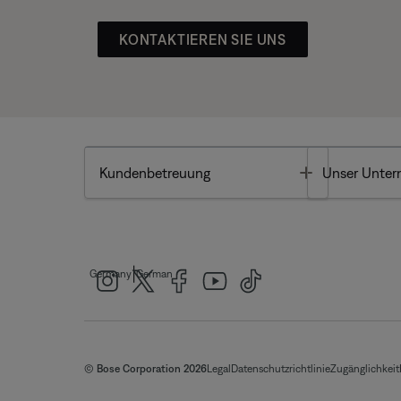
KONTAKTIEREN SIE UNS
Toggle
Kundenbetreuung
Unser Unte
|
Germany
German
© Bose Corporation 2026
Legal
Datenschutzrichtlinie
Zugänglichkeit