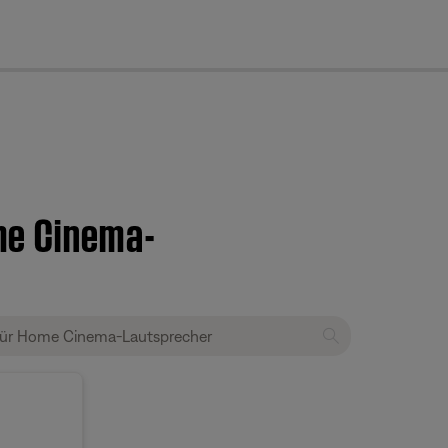
cl
me Cinema-