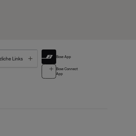
Bose App
Toggle
liche Links
Bose Connect
App