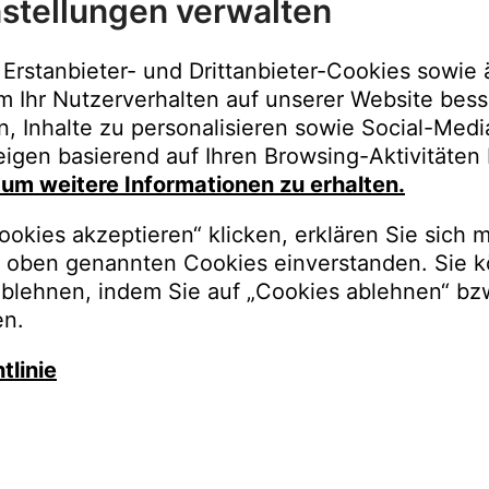
stellungen verwalten
Immer der best
Upgrades, Gara
Erstanbieter- und Drittanbieter-Cookies sowie 
Bestellungen o
m Ihr Nutzerverhalten auf unserer Website bess
n, Inhalte zu personalisieren sowie Social-Med
REGISTRI
igen basierend auf Ihren Browsing-Aktivitäten 
, um weitere Informationen zu erhalten.
okies akzeptieren“ klicken, erklären Sie sich m
oben genannten Cookies einverstanden. Sie k
ablehnen, indem Sie auf „Cookies ablehnen“ bz
en.
tlinie
auschen Sie gegen besseren K