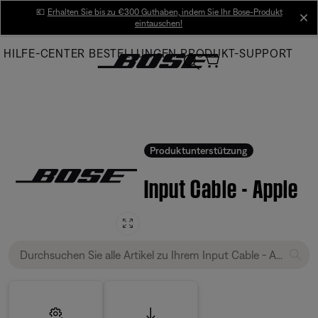
Skip
💶
Erhalten Sie bis zu €300 Guthaben, indem Sie Ihr Bose-Produkt
cl
eintauschen!
to
Main
HILFE-CENTER
BESTELLUNGEN
PRODUKT-SUPPORT
Produktunterstützung
Input Cable - Apple