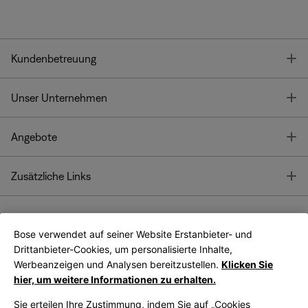
T
Kundenbetreuung
T
Unser Unternehmen
T
Angebote
T
Zusätzliche Links
Bose verwendet auf seiner Website Erstanbieter- und
Bose Connect
Bose App
App
Drittanbieter-Cookies, um personalisierte Inhalte,
Werbeanzeigen und Analysen bereitzustellen.
Klicken Sie
hier, um weitere Informationen zu erhalten.
Sie erteilen Ihre Zustimmung, indem Sie auf „Cookies