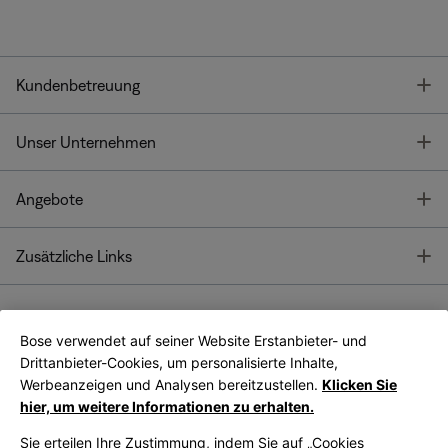
T
Kundenbetreuung
T
Unser Unternehmen
T
Angebote
T
Zusätzliche Links
Bose verwendet auf seiner Website Erstanbieter- und
Bose Connect
Bose App
App
Drittanbieter-Cookies, um personalisierte Inhalte,
Werbeanzeigen und Analysen bereitzustellen.
Klicken Sie
hier, um weitere Informationen zu erhalten.
Sie erteilen Ihre Zustimmung, indem Sie auf „Cookies