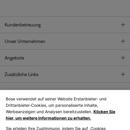
T
Kundenbetreuung
T
Unser Unternehmen
T
Angebote
T
Zusätzliche Links
Bose verwendet auf seiner Website Erstanbieter- und
Bose Connect
Bose App
App
Drittanbieter-Cookies, um personalisierte Inhalte,
Werbeanzeigen und Analysen bereitzustellen.
Klicken Sie
hier, um weitere Informationen zu erhalten.
Sie erteilen Ihre Zustimmung, indem Sie auf „Cookies