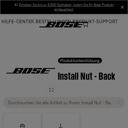
Skip
💶
Erhalten Sie bis zu €300 Guthaben, indem Sie Ihr Bose-Produkt
cl
eintauschen!
to
Main
HILFE-CENTER
BESTELLUNGEN
PRODUKT-SUPPORT
Produktunterstützung
Install Nut - Back