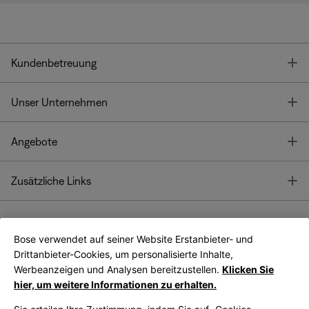
T
Kundenbetreuung
T
Unser Unternehmen
T
Angebote
T
Zusätzliche Links
Bose verwendet auf seiner Website Erstanbieter- und
Bose Connect
Bose App
App
Drittanbieter-Cookies, um personalisierte Inhalte,
Werbeanzeigen und Analysen bereitzustellen.
Klicken Sie
hier, um weitere Informationen zu erhalten.