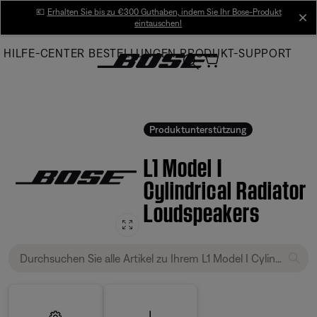
Skip
💶
Erhalten Sie bis zu €300 Guthaben, indem Sie Ihr Bose-Produkt
cl
eintauschen!
to
Main
HILFE-CENTER
BESTELLUNGEN
PRODUKT-SUPPORT
Produktunterstützung
L1 Model I
Cylindrical Radiator
Loudspeakers