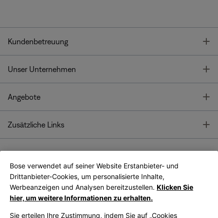
T
Kundenbetreuung
T
Unser Unternehmen
T
Angebote
T
Zusätzliche Links
Bose verwendet auf seiner Website Erstanbieter- und
Bose Connect
Bose App
App
Drittanbieter-Cookies, um personalisierte Inhalte,
Werbeanzeigen und Analysen bereitzustellen.
Klicken Sie
hier, um weitere Informationen zu erhalten.
Sie erteilen Ihre Zustimmung, indem Sie auf „Cookies