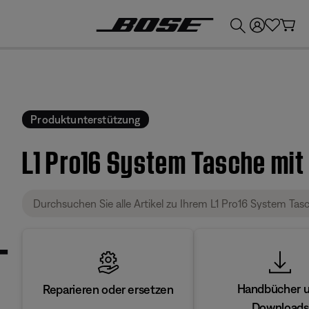
💶
Erhalten Sie bis zu €300 Guthaben, indem Sie Ihr Bose-Produkt eintauschen!
Produktunterstützung
L1 Pro16 System Tasche mit
Handbücher 
Reparieren oder ersetzen
Downloads