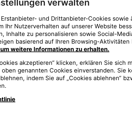
stellungen verwalten
Immer der best
Upgrades, Gara
Erstanbieter- und Drittanbieter-Cookies sowie 
Bestellungen o
m Ihr Nutzerverhalten auf unserer Website bess
n, Inhalte zu personalisieren sowie Social-Med
REGISTRI
igen basierend auf Ihren Browsing-Aktivitäten 
, um weitere Informationen zu erhalten.
okies akzeptieren“ klicken, erklären Sie sich m
oben genannten Cookies einverstanden. Sie k
ablehnen, indem Sie auf „Cookies ablehnen“ bz
en.
tlinie
auschen Sie gegen besseren K