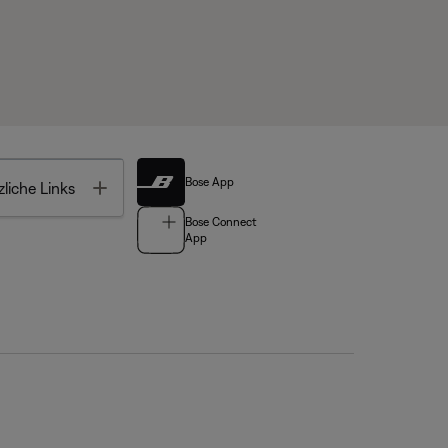
Bose App
Toggle
liche Links
Bose Connect
App