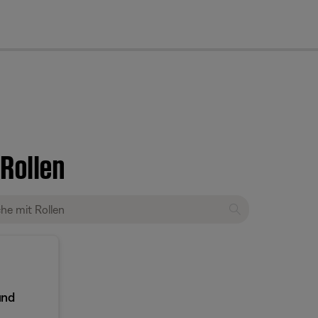
cl
 Rollen
und