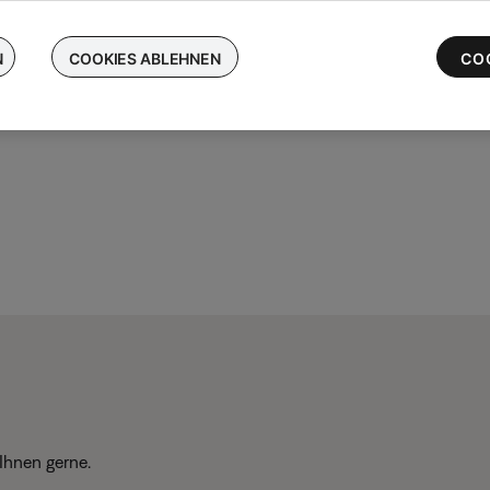
chen Sie Ihre kabellosen Bose-Ohrhörer ein und erhalten Sie bis 
 die neuesten QuietComfort Ultra-Ohrhörer
N
COOKIES ABLEHNEN
CO
Ihnen gerne.