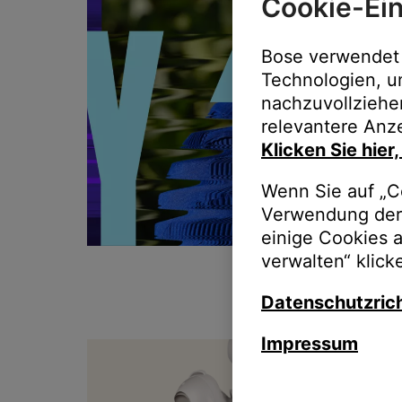
Cookie-Ein
Bose verwendet 
Technologien, u
nachzuvollziehe
relevantere Anze
Klicken Sie hier
Wenn Sie auf „Co
Verwendung der 
einige Cookies 
verwalten“ klick
Datenschutzrich
Impressum
T