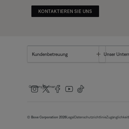
KONTAKTIEREN SIE UNS
Toggle
Kundenbetreuung
Unser Unte
|
Germany
German
© Bose Corporation 2026
Legal
Datenschutzrichtlinie
Zugänglichkeit