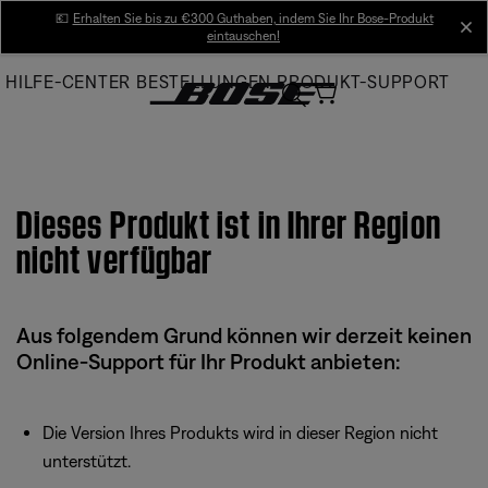
Skip
💶
Erhalten Sie bis zu €300 Guthaben, indem Sie Ihr Bose-Produkt
cl
eintauschen!
to
Main
HILFE-CENTER
BESTELLUNGEN
PRODUKT-SUPPORT
Dieses Produkt ist in Ihrer Region
nicht verfügbar
Aus folgendem Grund können wir derzeit keinen
Online-Support für Ihr Produkt anbieten:
Die Version Ihres Produkts wird in dieser Region nicht
unterstützt.