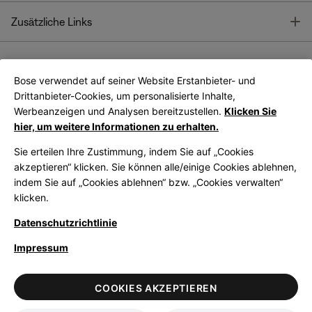
T
Zusätzliche Links
Bose verwendet auf seiner Website Erstanbieter- und
Bose Connect
Bose App
App
Drittanbieter-Cookies, um personalisierte Inhalte,
Werbeanzeigen und Analysen bereitzustellen.
Klicken Sie
hier, um weitere Informationen zu erhalten.
Sie erteilen Ihre Zustimmung, indem Sie auf „Cookies
akzeptieren“ klicken. Sie können alle/einige Cookies ablehnen,
indem Sie auf „Cookies ablehnen“ bzw. „Cookies verwalten“
|
Germany
German
klicken.
Datenschutzrichtlinie
Impressum
© Bose Corporation 2026
Legal
Datenschutzrichtlinie
Zugänglichkeit
Hinweis zu Cookies
COOKIES AKZEPTIEREN
Verkaufsbedingungen
Nutzungsbedingungen