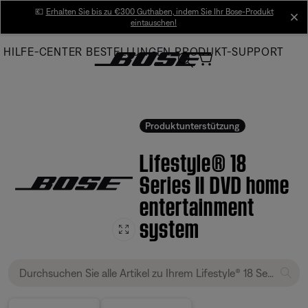
Skip
💶
Erhalten Sie bis zu €300 Guthaben, indem Sie Ihr Bose-Produkt
cl
eintauschen!
to
Main
HILFE-CENTER
BESTELLUNGEN
PRODUKT-SUPPORT
Produktunterstützung
Lifestyle® 18
Series II DVD home
entertainment
system