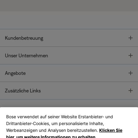
T
Kundenbetreuung
T
Unser Unternehmen
T
Angebote
T
Zusätzliche Links
Bose verwendet auf seiner Website Erstanbieter- und
Bose Connect
Bose App
App
Drittanbieter-Cookies, um personalisierte Inhalte,
Werbeanzeigen und Analysen bereitzustellen.
Klicken Sie
hier, um weitere Informationen zu erhalten.