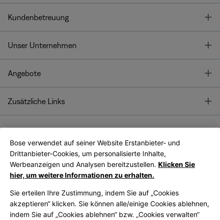
T
Kundenbetreuung
T
Unser Unternehmen
T
Angebote
T
Zusätzliche Links
Bose verwendet auf seiner Website Erstanbieter- und
Bose Connect
Bose App
App
Drittanbieter-Cookies, um personalisierte Inhalte,
Werbeanzeigen und Analysen bereitzustellen.
Klicken Sie
hier, um weitere Informationen zu erhalten.
Sie erteilen Ihre Zustimmung, indem Sie auf „Cookies
akzeptieren“ klicken. Sie können alle/einige Cookies ablehnen,
indem Sie auf „Cookies ablehnen“ bzw. „Cookies verwalten“