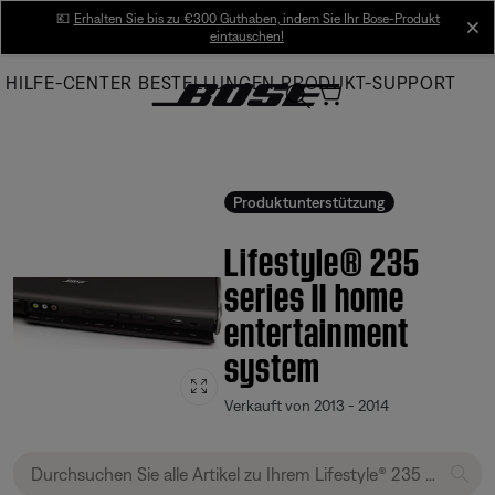
Skip
💶
Erhalten Sie bis zu €300 Guthaben, indem Sie Ihr Bose-Produkt
cl
eintauschen!
to
Main
HILFE-CENTER
BESTELLUNGEN
PRODUKT-SUPPORT
Produktunterstützung
Lifestyle® 235
series II home
entertainment
system
Verkauft von 2013 - 2014