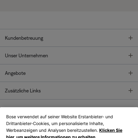
T
Kundenbetreuung
T
Unser Unternehmen
T
Angebote
T
Zusätzliche Links
Bose verwendet auf seiner Website Erstanbieter- und
Bose Connect
Bose App
App
Drittanbieter-Cookies, um personalisierte Inhalte,
Werbeanzeigen und Analysen bereitzustellen.
Klicken Sie
hier, um weitere Informationen zu erhalten.