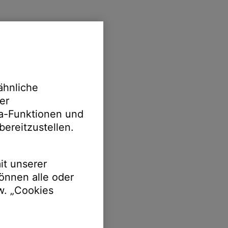
ähnliche
er
ia-Funktionen und
bereitzustellen.
it unserer
önnen alle oder
w. „Cookies