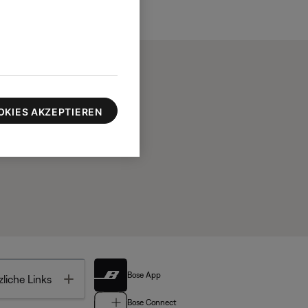
OKIES AKZEPTIEREN
Bose App
Toggle
liche Links
Bose Connect