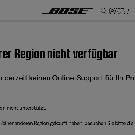
💶
Erhalten Sie bis zu €300 Guthaben, indem Sie Ihr Bose-Produkt eintauschen!
hrer Region nicht verfügbar
derzeit keinen Online-Support für Ihr Pr
ion nicht unterstützt.
einer anderen Region gekauft haben, besuchen Sie bitte die e